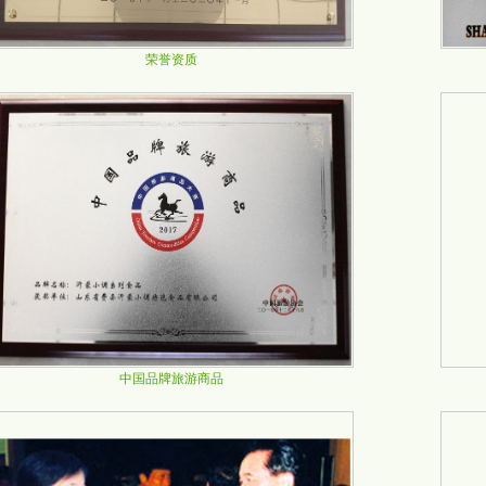
荣誉资质
中国品牌旅游商品