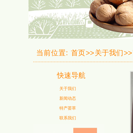
当前位置:
首页
>>
关于我们
>>
快速导航
关于我们
新闻动态
特产荟萃
联系我们