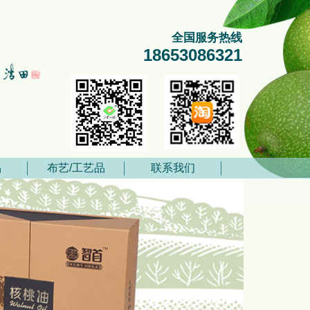
全国服务热线
18653086321
品
布艺/工艺品
联系我们