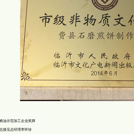
粮油示范加工企业奖牌
志接见总经理李怀珍